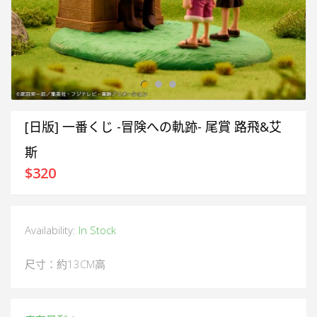
[日版] 一番くじ -冒険への軌跡- 尾賞 路飛&艾
斯
$
320
Availability:
In Stock
尺寸：約13CM高