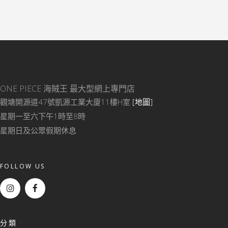
ONE PIECE 海賊王
最大型網上專門店
觀塘開源道47號凱源工業大廈11樓H室
[地圖]
星期一至六下午1時至8時
星期日及公眾假期休息
FOLLOW US
分類