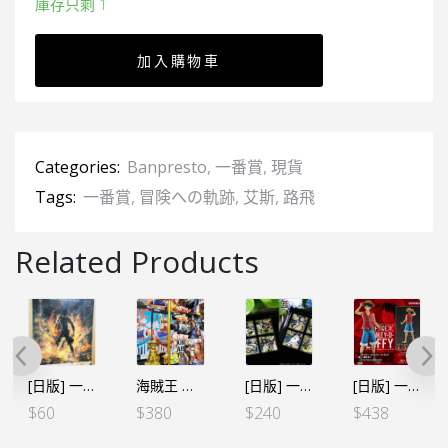
庫存只剩 1
加入購物車
Categories:
Banpresto
,
一番賞
,
現貨
Tags:
一番賞
,
冒険への軌跡
,
艾斯
,
路飛
Related Products
[日版] 一番賞 A3膠海報 – 火拳艾斯
海賊王 WCF 鯉魚旗（5個SET）
[日版] 一番くじ 赤鞘九人男 – G賞 玻璃碟 (全12種)
[日版] 一番賞 THE GREATEST! 20th A賞 路飛
$
60
$
380
$
240
$
438