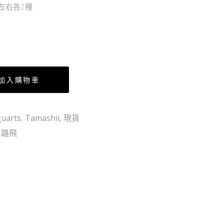
左右各2種
夜
島
燈
娜
–
美
薩
宙
波
斯
火
加入購物車
拳
guarts
,
Tamashii
,
現貨
,
路飛