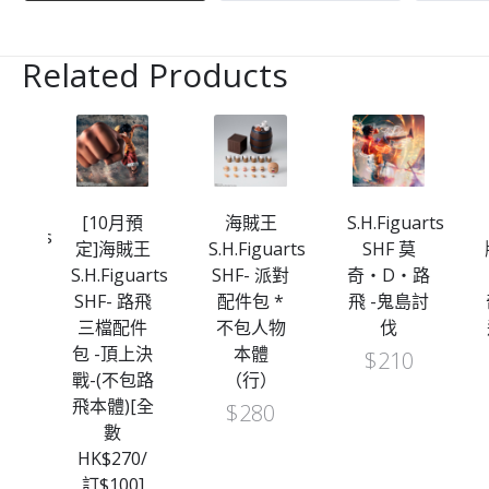
Related Products
[10月預
海賊王
S.H.Figuarts
iguarts
定]海賊王
S.H.Figuarts
SHF 莫
賊
S.H.Figuarts
SHF- 派對
奇・D・路
和
SHF- 路飛
配件包 *
飛 -鬼島討
飛
三檔配件
不包人物
伐
部
包 -頂上決
本體
$
210
件
戰-(不包路
（行）
飛本體)[全
$
280
數
HK$270/
訂$100]