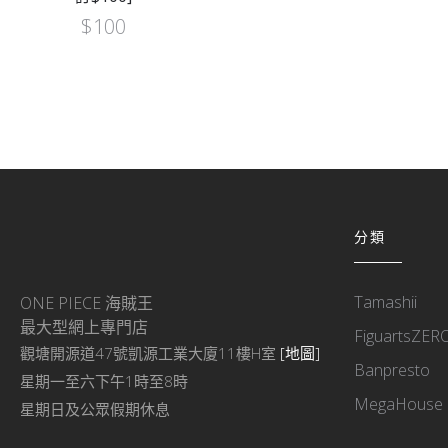
$
100
分類
Tamashii
ONE PIECE 海賊王
最大型網上專門店
FiguartsZER
觀塘開源道47號凱源工業大廈11樓H室
[地圖]
Banpresto
星期一至六下午1時至8時
MegaHouse
星期日及公眾假期休息