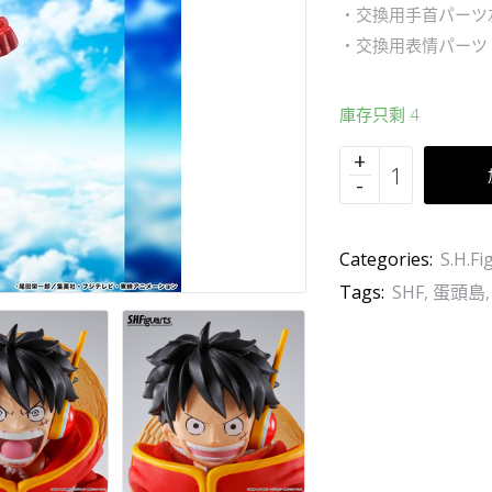
・交換用手首パーツ
・交換用表情パーツ
庫存只剩 4
Categories:
S.H.Fi
Tags:
SHF
,
蛋頭島