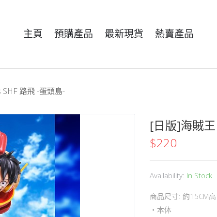
主頁
預購產品
最新現貨
熱賣產品
ts SHF 路飛 -蛋頭島-
[日版]海賊王 S
$
220
Availability:
In Stock
商品尺寸: 約15CM高
・本体