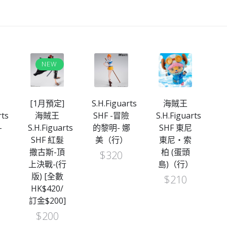
NEW
[1月預定]
S.H.Figuarts
海賊王
rts
海賊王
SHF -冒險
S.H.Figuarts
-
S.H.Figuarts
的黎明- 娜
SHF 東尼
S
-
SHF 紅髮
美（行）
東尼‧索
S
撒古斯-頂
柏 (蛋頭
$
320
上決戰-(行
島)（行）
版) [全數
$
210
HK$420/
訂
訂金$200]
$
200