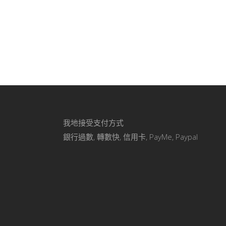
我地接受支付方式
銀行過數, 轉數快, 信用卡, PayMe, Paypal