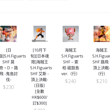
[日
[10月下
海賊王
海賊王
版]S.H.Figuarts
旬][日本魂
S.H.Figuarts
S.H.Figua
SHF 莫
限]海賊王
SHF – 索
SHF 路飛 
奇・D・路
S.H.Figuarts
柏 磁鼓島
頂上決戰
飛 -鬼島討
SHF 艾斯 -
ver.（行）
（行）
伐-
頂上決戰-
$
240
$
210
（日版）
$
230
[全數
HK$600/
訂$300]