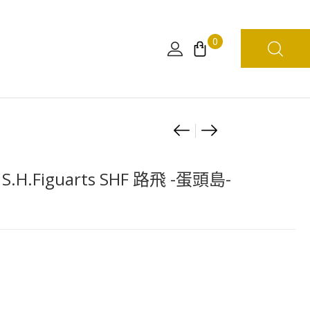
0
Product
[日
[日
本
版]
navigation
限
海
.H.Figuarts SHF 路飛 -蛋頭島-
定]
賊
海
王
賊
BATTLE
王
RECORD
房
COLLECTION-
間
蛋
小
頭