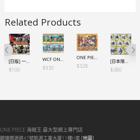
Related Products
ONE PIECE 1000塊砌圖 馬賽克【上陸】*彩色
WCF ONE PIECE STAMPEDE Vol.1+2 (12個SET)
[日版] 一番賞 FULL FORCE F賞 2020.0722 紀念馬克杯
[日本限定]日本7-11 限定金屬杯墊 全10種
$
328
$
930
$
100
$
380
ONE PIECE 海賊王
最大型網上專門店
觀塘開源道47號凱源工業大廈11樓H室
[地圖]