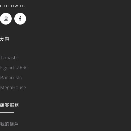
FOLLOW US
分類
Tamashii
FiguartsZERO
Banpresto
MegaHouse
顧客服務
我的帳戶