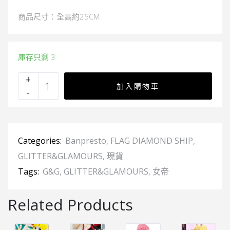
商品尺寸：全高約25CM
庫存只剩 3
加入購物車
Categories:
Banpresto
,
FLAG DIAMOND SHIP
,
GLITTER&GLAMOURS
,
現貨
Tags:
G&G
,
GLITTER&GLAMOURS
,
女帝
Related Products