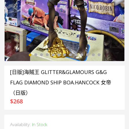
[日版]海賊王 GLITTER&GLAMOURS G&G
FLAG DIAMOND SHIP BOA.HANCOCK 女帝
（日版）
$
268
Availability:
In Stock