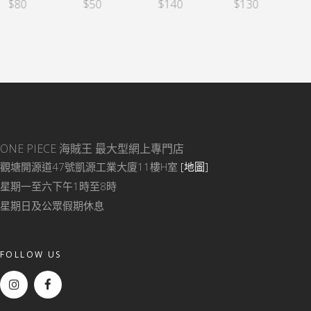
$
50
$
140
$
130
$
120
ONE PIECE 海賊王
最大型網上專門店
觀塘開源道47號凱源工業大廈11樓H室
[地圖]
星期一至六下午1時至8時
星期日及公眾假期休息
FOLLOW US