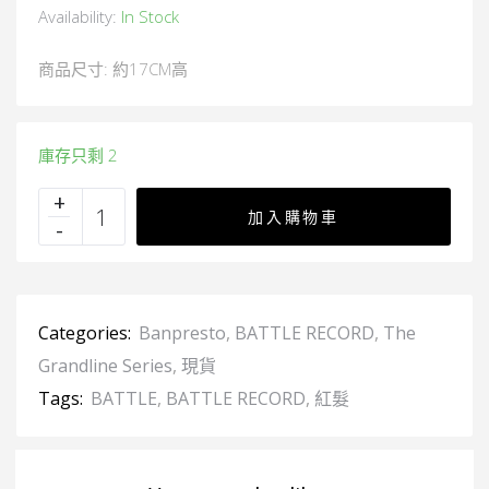
Availability:
In Stock
商品尺寸: 約17CM高
庫存只剩 2
加入購物車
Categories:
Banpresto
,
BATTLE RECORD
,
The
Grandline Series
,
現貨
Tags:
BATTLE
,
BATTLE RECORD
,
紅髮