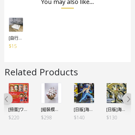
You may also like...
[自行組裝] WCF LOG / 食玩 ／ 景品 多用途防塵展示盒 (設活動門) 10cm高x10cm闊x10cm深
$
15
Related Products
[扭蛋]ワンピの実 海賊王的果實 第二十海戰 全6個SET（行）
[組裝模型船]本格帆船 紅色勢力號 紅髮
[日版]海賊王BATTLE RECORD COLLECTION-羅II
[日版]海賊王 BATTLE RECORD COLLECTION 黃猿 波爾薩利諾
$
220
$
298
$
140
$
130