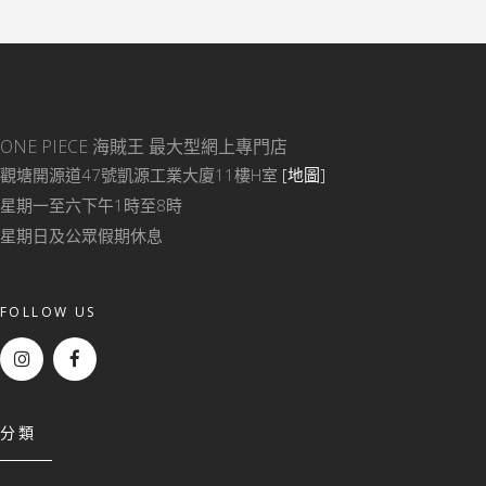
ONE PIECE 海賊王
最大型網上專門店
觀塘開源道47號凱源工業大廈11樓H室
[地圖]
星期一至六下午1時至8時
星期日及公眾假期休息
FOLLOW US
分類