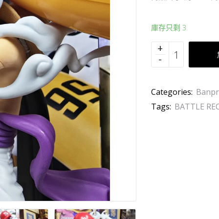
庫存只剩 3
Categories:
Banpr
Tags:
BATTLE RE