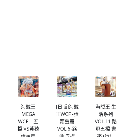
[日版]海賊
海賊王 生
海賊王
王WCF -蛋
活系列
WCF -路飛
頭島篇
VOL.11 路
五檔 收藏
猿
VOL.6-路
飛五檔 書
套裝金屬
飛 五檔
夾 (行）
C