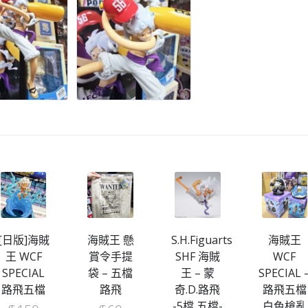
海賊王 懸
S.H.Figuarts
海賊王
海賊王
賞令手提
SHF 海賊
WCF
MEGA
袋 – 五檔
王 – 蒙
SPECIAL –
WCF – 五
路飛
奇.D.路飛
路飛五檔
檔 VS黃
-5檔 五檔-
白色槍亂
蛋頭島