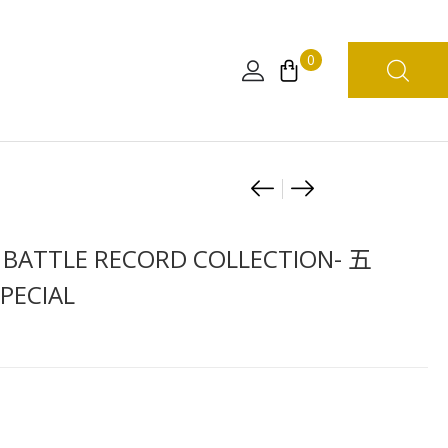
0
Product
[日
[組
本
裝
navigation
限
模
ATTLE RECORD COLLECTION- 五
定]
型
ECIAL
海
船]GRAND
賊
SHIP
王
COLLECTION
路
梅
飛
利
紅
號