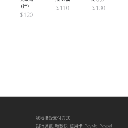
色-C款單
$
110
$
130
個
$
80
我地接受支付方式
銀行過數, 轉數快, 信用卡, PayMe, Paypal