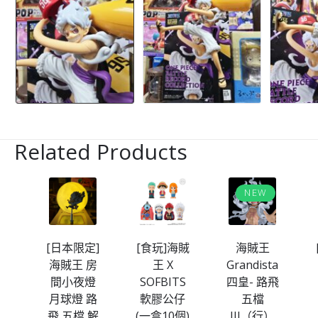
Related Products
NEW
定]
[食玩]海賊
海賊王
[日版]海賊
房
王 X
Grandista
王 WCF
燈
SOFBITS
四皇- 路飛
SPECIAL
路
軟膠公仔
五檔
路飛五檔
 解
(一盒10個)
III（行）