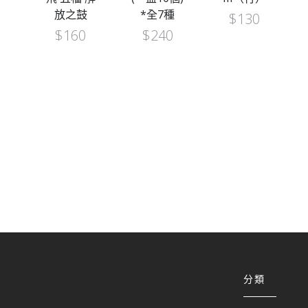
$
150
鼓
*全7種
$
130
$
240
分類