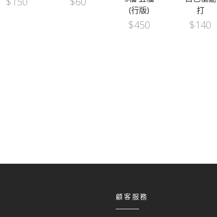
$
60
(行版)
打
(行）
$
450
$
140
$
120
顧客服務