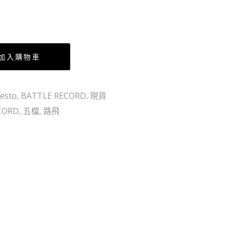
髮
-
浴
Netflix
巾
毛
加入購物車
巾
120CMX60CM
esto
,
BATTLE RECORD
,
現貨
CORD
,
五檔
,
路飛