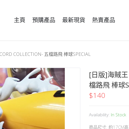
主頁
預購產品
最新現貨
熱賣產品
CORD COLLECTION- 五檔路飛 棒球SPECIAL
[日版]海賊王 B
檔路飛 棒球SP
$
140
Availability:
In Stock
商品尺寸: 約17CM高