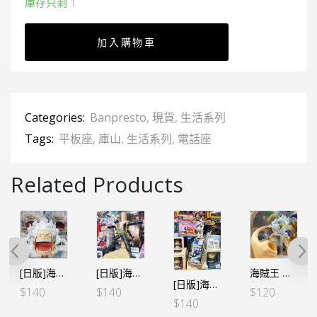
庫存只剩 1
加入購物車
Categories:
Banpresto
,
現貨
,
生活系列
Tags:
平板座
,
庫山
,
生活系列
,
電話座
Related Products
[日版]海賊王 生活系列 VOL.3 路飛 五檔 小物盒 (日版)
[日版]海賊王 生活系列 VOL.9 卓洛 海賊獵人 筆架
海賊王 生活系列 VOL.4 五檔尼卡 粗筆桶（行）
[日版]海賊王 生活系列 VOL.2 五檔電話座 路飛 (日版)
$
140
$
140
$
120
$
140