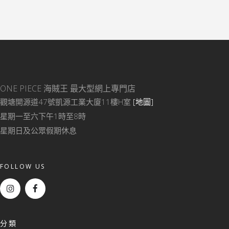
ONE PIECE 海賊王
最大型網上專門店
觀塘開源道47號凱源工業大廈11樓H室
[地圖]
星期一至六下午1時至8時
星期日及公眾假期休息
FOLLOW US
分類