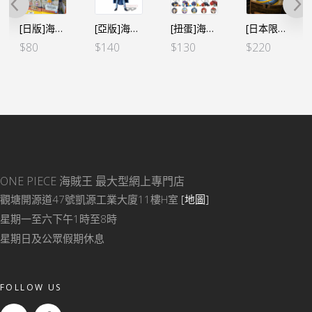
[日版]海賊王WCF -和之國鬼島篇- VOL.3 加洛特
[亞版]海賊王DXF～THE GRANDLINE MEN～和之國 vol.19 特拉法爾嘉·D·沃特爾·羅
[扭蛋]海賊王 消極鬼魂吊飾 VOL.3 全5個SET（行）
[日本限定] 海賊王 惡魔果實 房間小夜燈 – 基德 磁磁果實
$
80
$
140
$
130
$
220
ONE PIECE 海賊王
最大型網上專門店
觀塘開源道47號凱源工業大廈11樓H室
[地圖]
星期一至六下午1時至8時
星期日及公眾假期休息
FOLLOW US