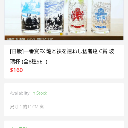
[日版]一番賞EX 龍と袂を連ねし猛者達 C賞 玻
璃杯 (全8種SET)
$
160
Availability:
In Stock
尺寸：約11CM 高