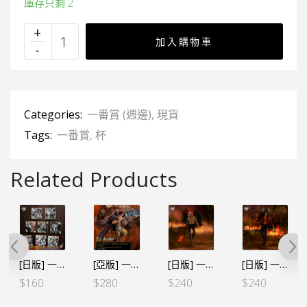
庫存只剩 2
加入購物車
Categories:
一番賞 (週邊)
,
現貨
Tags:
一番賞
,
杯
Related Products
[日版] 一番くじ 悪魔を宿す者達VOL.2-F賞 色紙 (全8種)
[亞版] 一番賞 Best of Omnibus E賞 基德
[日版] 一番くじ -雷鳴への忠誠-B賞燼
[日版] 一番くじ -雷鳴への忠誠-A賞凱多
$
160
$
280
$
240
$
240