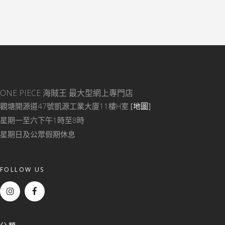
ONE PIECE 海賊王
最大型網上專門店
觀塘開源道47號凱源工業大廈11樓H室
[地圖]
星期一至六下午1時至8時
星期日及公眾假期休息
FOLLOW US