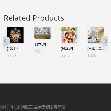
Related Products
[日本WJ應募限定] WCF 第5彈 Ⓐ路飛 尼卡覺醒形態 (2個SET)
[日本WJ應募限定] WCF 第6彈 路飛＆女路飛 (2個SET)[日版]
[12月下旬][日本魂限]海賊王 X NBA 聯名 WCF 一套10款 [全數HK$1400/訂金$700]
[再販]LOOK UP ONE PIECE 路飛五檔尼卡 （行版）
$
680
$
340
$
700
$
260
ONE PIECE 海賊王
最大型網上專門店