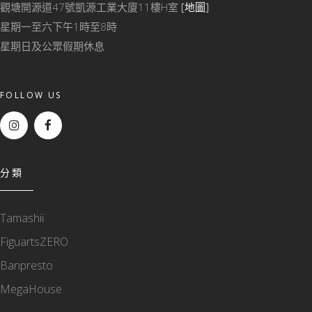
觀塘開源道47號凱源工業大廈11樓H室
[地圖]
星期一至六下午1時至8時
星期日及公眾假期休息
FOLLOW US
分類
Tamashii
FiguartsZERO
Banpresto
MegaHouse