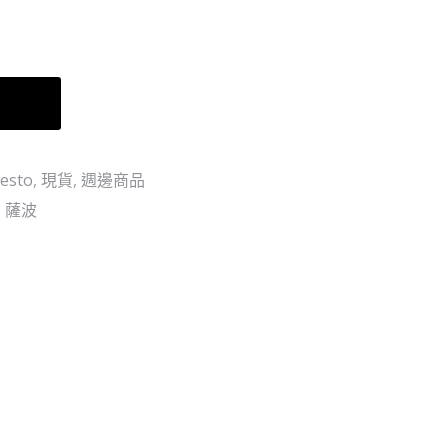
路
蛋
飛
頭
喵
島-
車
esto
,
現貨
,
週邊商品
,
薩波