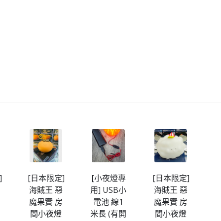
]
[日本限定]
[小夜燈專
[日本限定]
[
房
海賊王 惡
用] USB小
海賊王 惡
魔果實 房
電池 線1
魔果實 房
間小夜燈
米長 (有開
間小夜燈