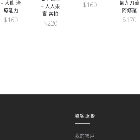
– 大熊 治
氣九刀流
$
160
– 人人果
療能力
阿修羅
實 索柏
$
160
$
170
$
220
顧客服務
我的帳戶