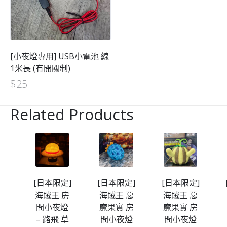
[小夜燈專用] USB小電池 線
1米長 (有開關制)
$
25
Related Products
定]
[日本限定]
[日本限定]
[日本限定]
房
海賊王 房
海賊王 惡
海賊王 惡
燈
間小夜燈
魔果實 房
魔果實 房
甜
– 路飛 草
間小夜燈
間小夜燈