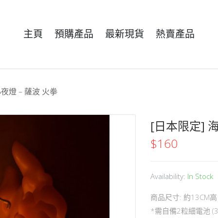
主頁
預購產品
最新現貨
熱賣產品
夜燈 – 薩波 火拳
[日本限定] 
$
160
Availability:
In Stock
商品尺寸: 約13CM高
*需自備2粒細電池 (3