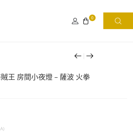
0
Product
[日
[日
版]MEGA
版]
navigation
CAT
海
海賊王 房間小夜燈 – 薩波 火拳
PROJECT
賊
海
王
賊
S.H.Figuarts
王
SHF
疾
路
走
飛
A)
喵!
-