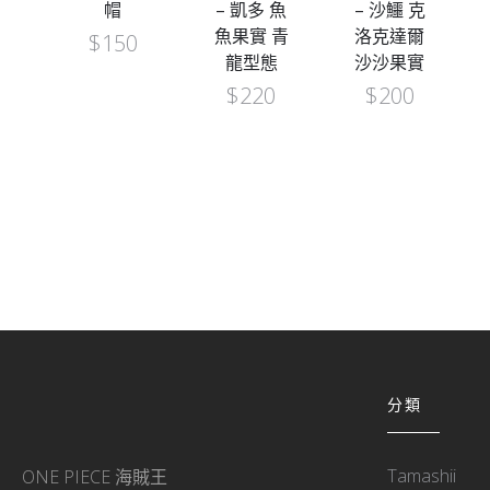
風
帽
– 凱多 魚
– 沙鱷 克
魚果實 青
洛克達爾
$
150
龍型態
沙沙果實
$
220
$
200
分類
Tamashii
ONE PIECE 海賊王