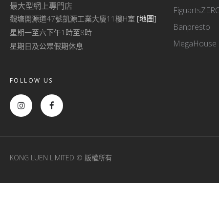
最大型網上專門店
FiguartsZER
觀塘開源道47號凱源工業大廈11樓H室
[地圖]
Banpresto
星期一至六下午1時至8時
MegaHouse
星期日及公眾假期休息
FOLLOW US
KONG LUEN LIMITED © 版權所有