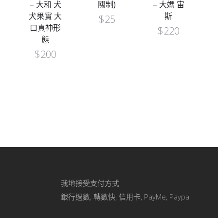
– 大和 犬
關制)
– 大媽 宙
犬果實 大
斯
$
25
口真神形
$
220
態
$
200
我地接受支付方式
銀行過數, 轉數快, 信用卡, PayMe, Paypal