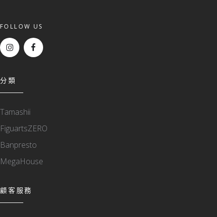
FOLLOW US
分類
Tamashii
FiguartsZERO
Banpresto
MegaHouse
顧客服務