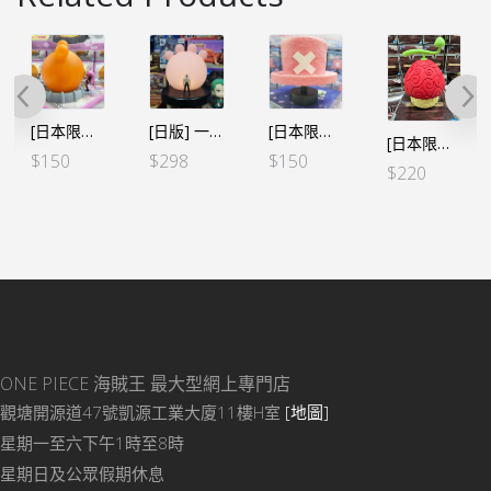
[日本限定] 海賊王 房間小夜燈 – 父之記憶 大熊&邦妮
[日版] 一番くじ -革命の炎-D賞 小夜燈 ルフィから弾き飛ばした“痛み”と“疲労”ルームライト
[日本限定] 海賊王 房間小夜燈 – 索柏 粉紅帽 兩年前Ver.
[日本限定] 海賊王 惡魔果實 房間小夜燈 – 人人果實 索柏
$
150
$
298
$
150
$
220
ONE PIECE 海賊王
最大型網上專門店
觀塘開源道47號凱源工業大廈11樓H室
[地圖]
星期一至六下午1時至8時
星期日及公眾假期休息