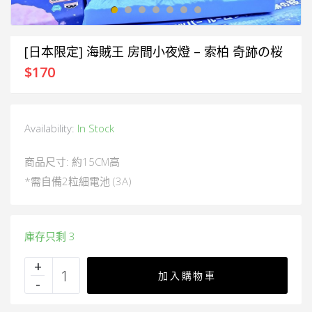
[日本限定] 海賊王 房間小夜燈 – 索柏 奇跡の桜
$
170
Availability:
In Stock
商品尺寸: 約15CM高
*需自備2粒細電池 (3A)
庫存只剩 3
加入購物車