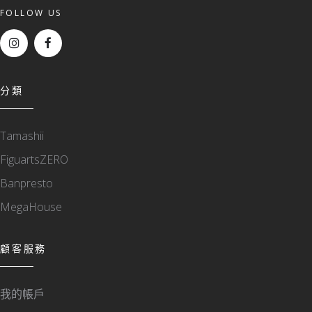
FOLLOW US
分類
Tamashii
FiguartsZERO
Banpresto
MegaHouse
顧客服務
我的帳戶