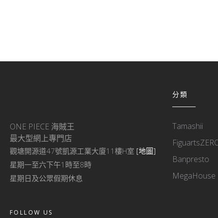
分類
Tamashii
ONE PIECE 海賊王
最大型網上專門店
FiguartsZER
觀塘開源道47號凱源工業大廈11樓H室
[地圖]
Banpresto
星期一至六下午1時至8時
MegaHouse
星期日及公眾假期休息
FOLLOW US