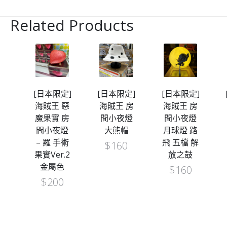
Related Products
定]
[日本限定]
[日本限定]
[日本限定]
房
海賊王 惡
海賊王 房
海賊王 房
燈
魔果實 房
間小夜燈
間小夜燈
娜
間小夜燈
大熊帽
月球燈 路
身
– 羅 手術
飛 五檔 解
$
160
果實Ver.2
放之鼓
金屬色
$
160
$
200