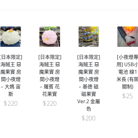
[日本限定]
[日本限定]
[日本限定]
[小夜燈
海賊王 惡
海賊王 惡
海賊王 惡
用] USB
魔果實 房
魔果實 房
魔果實 房
電池 線1
間小夜燈
間小夜燈
間小夜燈
米長 (有
– 大媽 宙
– 羅賓 花
– 基德 磁
關制)
斯
花果實
磁果實
$
25
Ver.2 金屬
$
220
$
220
色
$
200