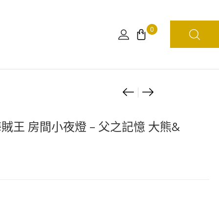
0
Product
海
[扭
賊
蛋]
navigation
王
ワ
海賊王 房間小夜燈 – 父之記憶 大熊&
草
ン
帽
ピ
一
の
夥
実
方
海
巾
賊
毛
王