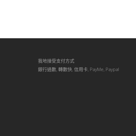
我地接受支付方式
銀行過數, 轉數快, 信用卡, PayMe, Paypal