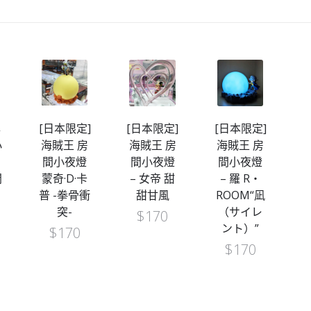
專
[日本限定]
[日本限定]
[日本限定]
[
小
海賊王 房
海賊王 房
海賊王 房
間小夜燈
間小夜燈
間小夜燈
開
蒙奇·D·卡
– 女帝 甜
– 羅 R・
普 -拳骨衝
甜甘風
ROOM“凪
突-
（サイレ
$
170
ント）”
$
170
$
170