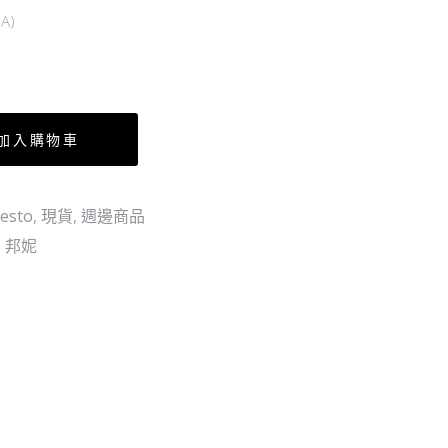
巾
的
A)
25CMx25CM
果
實
第
二
加入購物車
十
三
海
esto
,
現貨
,
週邊商品
戰
,
邦妮
全
6
個
SET（行）