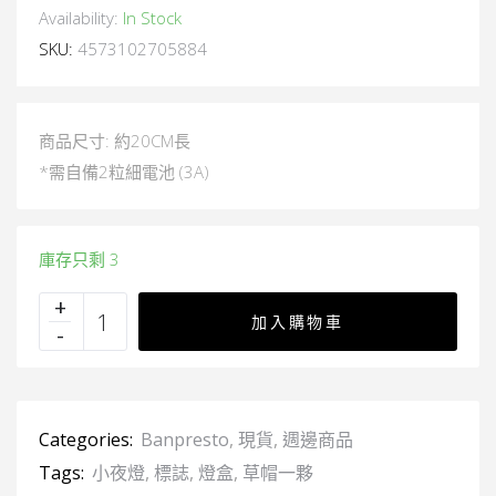
Availability:
In Stock
SKU:
4573102705884
商品尺寸: 約20CM長
*需自備2粒細電池 (3A)
庫存只剩 3
加入購物車
Categories:
Banpresto
,
現貨
,
週邊商品
Tags:
小夜燈
,
標誌
,
燈盒
,
草帽一夥