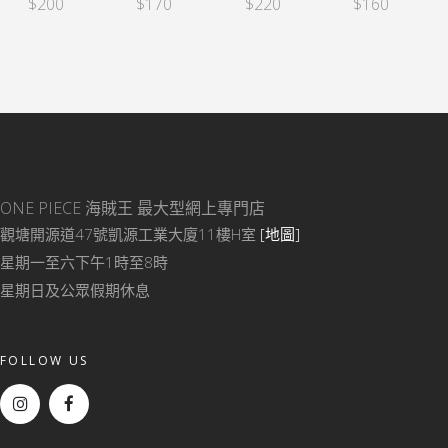
$
200
$
170
$
220
$
160
ONE PIECE 海賊王
最大型網上專門店
觀塘開源道47號凱源工業大廈11樓H室
[地圖]
星期一至六下午1時至8時
星期日及公眾假期休息
FOLLOW US