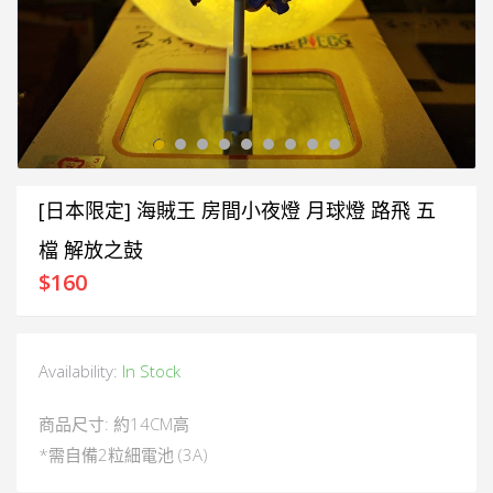
[日本限定] 海賊王 房間小夜燈 月球燈 路飛 五
檔 解放之鼓
$
160
Availability:
In Stock
商品尺寸: 約14CM高
*需自備2粒細電池 (3A)