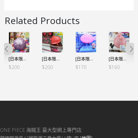
Related Products
[日本限定] 海賊王 惡魔果實 房間小夜燈 – 路飛 橡膠果實 Ver.2 特別色
[日本限定] 海賊王 惡魔果實 房間小夜燈 – 羅 手術果實Ver.2 金屬色
[日本限定] 海賊王 房間小夜燈 – 索柏 奇跡の桜
[日本限定] 海賊王 惡魔果實 房間小夜燈 – 大熊 治療能力
$
200
$
200
$
170
$
160
ONE PIECE 海賊王
最大型網上專門店
觀塘開源道47號凱源工業大廈11樓H室
[地圖]