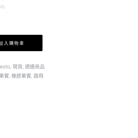
-
島
A)
Netflix
Ver.
加入購物車
esto
,
現貨
,
週邊商品
果實
,
橡膠果實
,
路飛