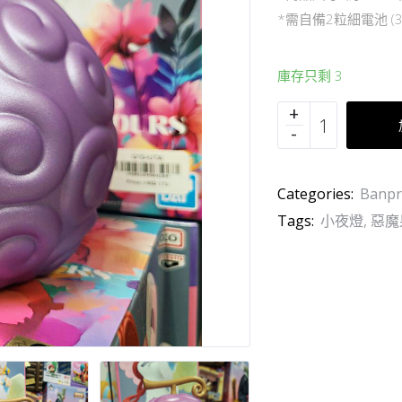
*需自備2粒細電池 (3
庫存只剩 3
Categories:
Banpr
Tags:
小夜燈
,
惡魔