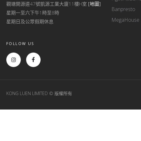
觀塘開源道47號凱源工業大廈11樓H室
[地圖]
Banpresto
星期一至六下午1時至8時
MegaHouse
星期日及公眾假期休息
FOLLOW US
KONG LUEN LIMITED © 版權所有