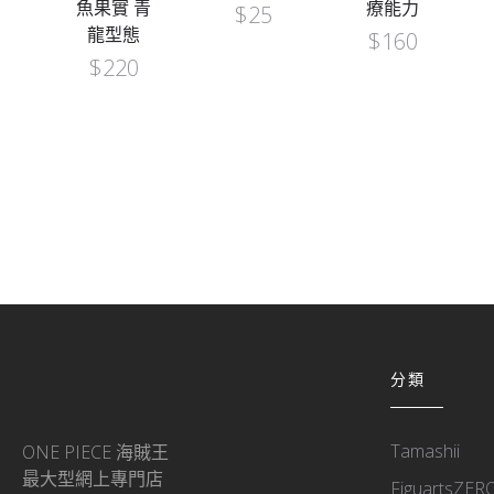
魚果實 青
療能力
$
25
龍型態
$
160
$
220
分類
Tamashii
ONE PIECE 海賊王
最大型網上專門店
FiguartsZER