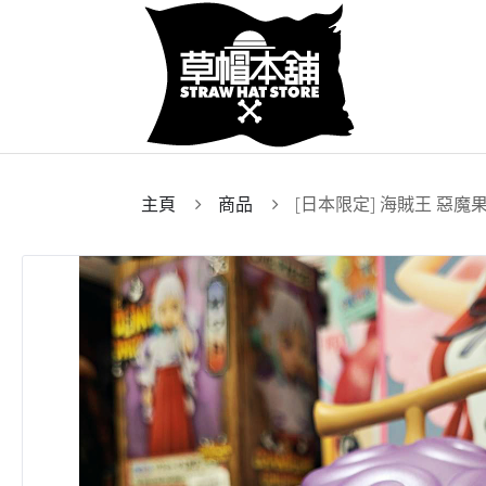
主頁
商品
[日本限定] 海賊王 惡魔果