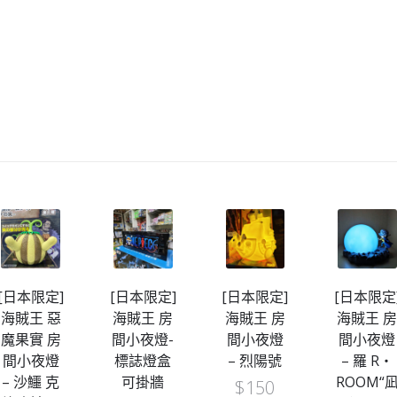
[日本限定]
[日本限定]
[日本限定]
[日本限定
海賊王 惡
海賊王 房
海賊王 房
海賊王 
魔果實 房
間小夜燈-
間小夜燈
間小夜燈
間小夜燈
標誌燈盒
– 烈陽號
– 羅 R・
– 沙鱷 克
可掛牆
ROOM“
$
150