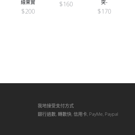
線果實
突-
$
160
$
200
$
170
我地接受支付方式
銀行過數, 轉數快, 信用卡, PayMe, Paypal