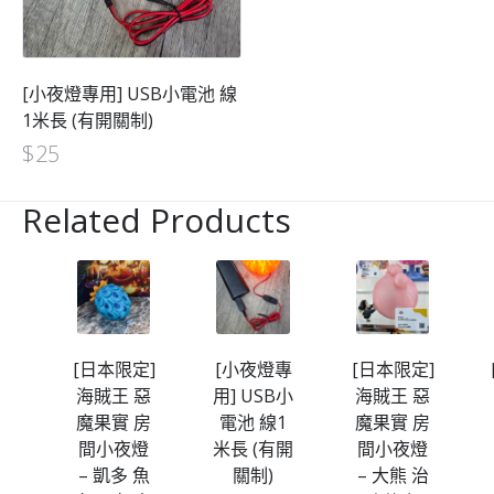
[小夜燈專用] USB小電池 線
1米長 (有開關制)
$
25
Related Products
定]
[日本限定]
[小夜燈專
[日本限定]
房
海賊王 惡
用] USB小
海賊王 惡
燈
魔果實 房
電池 線1
魔果實 房
帽
間小夜燈
米長 (有開
間小夜燈
– 凱多 魚
關制)
– 大熊 治