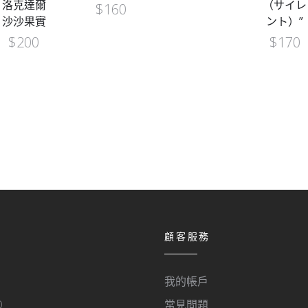
洛克達爾
（サイレ
$
160
沙沙果實
ント）”
$
200
$
170
顧客服務
我的帳戶
O
常見問題