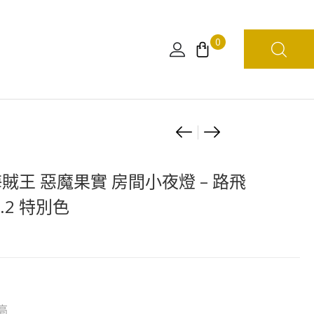
0
Product
[組
[現
裝
貨]
navigation
模
[日
海賊王 惡魔果實 房間小夜燈 – 路飛
型
版]
.2 特別色
船]GRAND
海
SHIP
賊
COLLECTION
王
梅
UNO
利
蛋
號
頭
 高