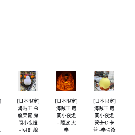
]
[日本限定]
[日本限定]
[日本限定]
[
房
海賊王 惡
海賊王 房
海賊王 房
魔果實 房
間小夜燈
間小夜燈
間小夜燈
– 薩波 火
蒙奇·D·卡
凪
– 明哥 線
拳
普 -拳骨衝