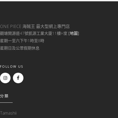
ONE PIECE 海賊王
最大型網上專門店
觀塘開源道47號凱源工業大廈11樓H室
[地圖]
星期一至六下午1時至8時
星期日及公眾假期休息
FOLLOW US
分類
Tamashii