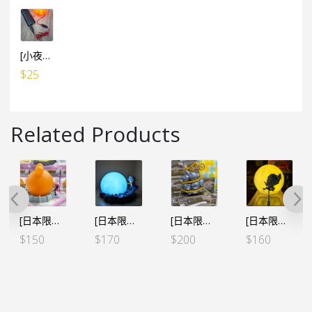
[小夜燈專用] USB小電池 線1米長 (有開關制)
$
25
Related Products
[日本限定] 海賊王 房間小夜燈 – 父之記憶 大熊&邦妮
[日本限定] 海賊王 房間小夜燈 – 羅 R・ROOM“凪（サイレント）”
[日本限定] 海賊王 惡魔果實 房間小夜燈 – 基德 磁磁果實Ver.2 金屬色
[日本限定] 海賊王 房間小夜燈 月球燈 路飛 五檔 解放之鼓
$
150
$
170
$
200
$
160