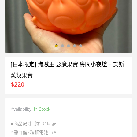
[日本限定] 海賊王 惡魔果實 房間小夜燈 – 艾斯
燒燒果實
$
220
Availability:
In Stock
■商品尺寸: 約13CM 高
*需自備2粒細電池 (3A)