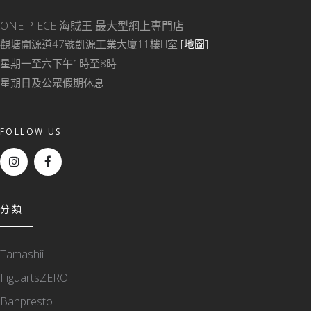
ONE PIECE 海賊王
最大型網上專門店
觀塘開源道47號凱源工業大廈11樓H室
[地圖]
星期一至六下午1時至8時
星期日及公眾假期休息
FOLLOW US
分類
Tamashii
FiguartsZERO
Banpresto