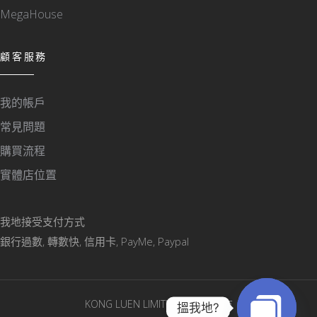
MegaHouse
顧客服務
我的帳戶
常見問題
購買流程
實體店位置
我地接受支付方式
銀行過數, 轉數快, 信用卡, PayMe, Paypal
KONG LUEN LIMITED © 版權所有
搵我地?