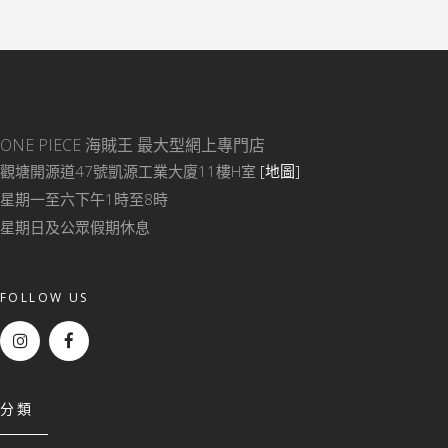
ONE PIECE 海賊王
最大型網上專門店
觀塘開源道47號凱源工業大廈11樓H室
[地圖]
星期一至六下午1時至8時
星期日及公眾假期休息
FOLLOW US
分類