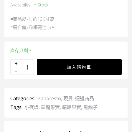
Availability:
In Stock
■商品尺寸: 約13CM 高
*需自備2粒細電池 (3A)
庫存只剩 3
加入購物車
Categories:
Banpresto
,
現貨
,
週邊商品
Tags:
小夜燈
,
惡魔果實
,
暗暗果實
,
黑鬍子