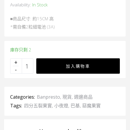
Availability:
In Stock
■商品尺寸: 約15CM 高
*需自備2粒細電池 (3A)
庫存只剩 2
加入購物車
Categories:
Banpresto
,
現貨
,
週邊商品
Tags:
四分五裂果實
,
小夜燈
,
巴基
,
惡魔果實