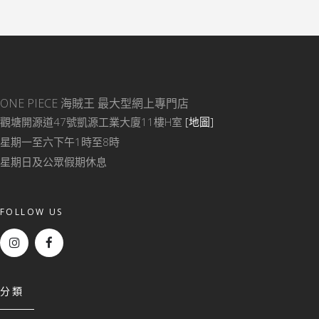
ONE PIECE 海賊王
最大型網上專門店
觀塘開源道47號凱源工業大廈11樓H室
[地圖]
星期一至六下午1時至8時
星期日及公眾假期休息
FOLLOW US
分類