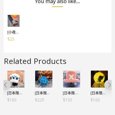
You may also like...
[小夜燈專用] USB小電池 線1米長 (有開關制)
$
25
Related Products
[日本限定] 海賊王 房間小夜燈 羅帽
[日本限定] 海賊王 惡魔果實 房間小夜燈 – 凱多 魚魚果實 青龍型態
[日本限定] 海賊王 房間小夜燈 – 索柏 粉紅帽 兩年前Ver.
[日本限定] 海賊王 房間小夜燈 月球燈 路飛 五檔 解放之鼓
$
160
$
220
$
150
$
160