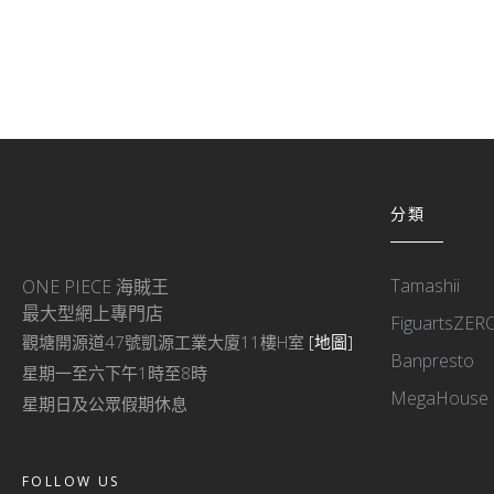
分類
Tamashii
ONE PIECE 海賊王
最大型網上專門店
FiguartsZER
觀塘開源道47號凱源工業大廈11樓H室
[地圖]
Banpresto
星期一至六下午1時至8時
MegaHouse
星期日及公眾假期休息
FOLLOW US