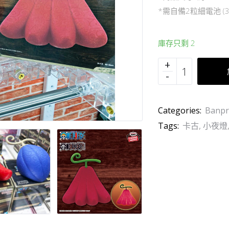
*需自備2粒細電池 (3
庫存只剩 2
Categories:
Banpr
Tags:
卡古
,
小夜燈