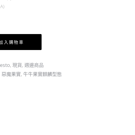
實
景
A)
房
品
間
多
小
用
夜
途
加入購物車
燈
防
–
塵
卡
展
esto
,
現貨
,
週邊商品
利
示
,
惡魔果實
,
牛牛果實麒麟型態
法
盒
泡
(設
泡
活
果
動
實
門)
15cm
高