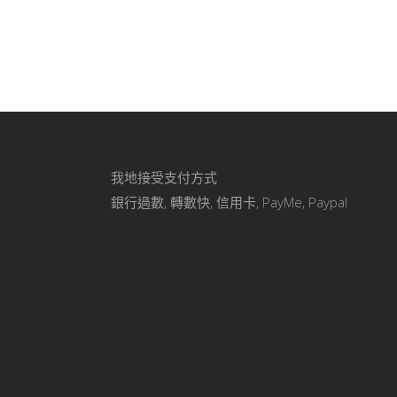
我地接受支付方式
銀行過數, 轉數快, 信用卡, PayMe, Paypal