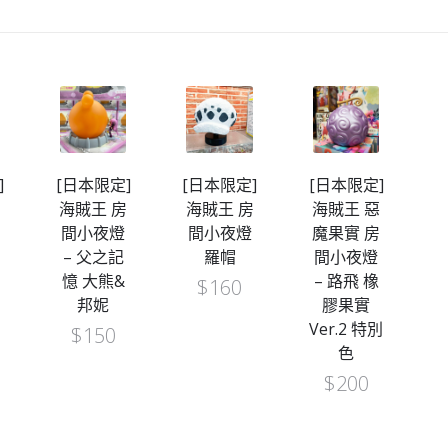
[日本限定]
[日本限定]
[日本限定]
[日
海賊王 房
海賊王 房
海賊王 惡
海賊
間小夜燈
間小夜燈
魔果實 房
間
– 父之記
羅帽
間小夜燈
– 
憶 大熊&
– 路飛 橡
鬼
$
160
邦妮
膠果實
$
Ver.2 特別
$
150
色
$
200