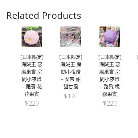
Related Products
[日本限定]
[日本限定]
[日本限定]
[
海賊王 惡
海賊王 房
海賊王 惡
海
魔果實 房
間小夜燈
魔果實 房
間
間小夜燈
– 女帝 甜
間小夜燈
–
– 羅賓 花
甜甘風
– 路飛 橡
花果實
膠果實
$
170
$
220
$
220