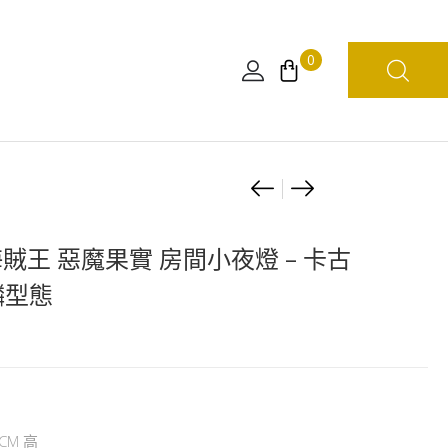
0
Product
[日
[自
本
行
navigation
限
組
海賊王 惡魔果實 房間小夜燈 – 卡古
定]
裝]
麟型態
海
WCF
賊
LOG
王
/
惡
食
魔
玩
果
／
CM 高