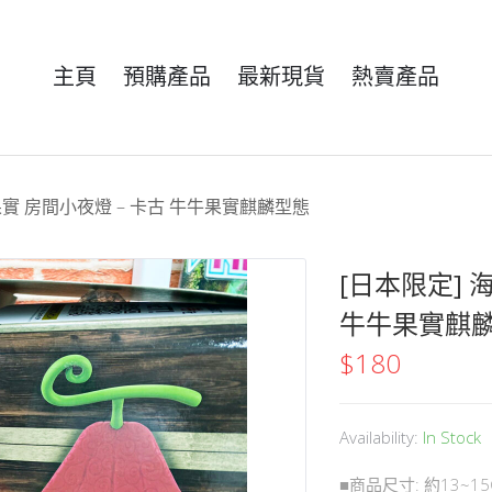
主頁
預購產品
最新現貨
熱賣產品
果實 房間小夜燈 – 卡古 牛牛果實麒麟型態
[日本限定] 
牛牛果實麒
$
180
Availability:
In Stock
■商品尺寸: 約13~15