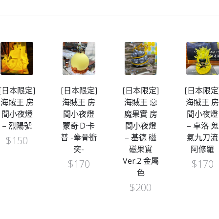
日本限定]
[日本限定]
[日本限定]
[日本限定]
賊王 房
海賊王 房
海賊王 惡
海賊王 房
小夜燈
間小夜燈
魔果實 房
間小夜燈
 烈陽號
蒙奇·D·卡
間小夜燈
– 卓洛 鬼
普 -拳骨衝
– 基德 磁
氣九刀流
$
150
突-
磁果實
阿修羅
Ver.2 金屬
$
170
$
170
色
$
200