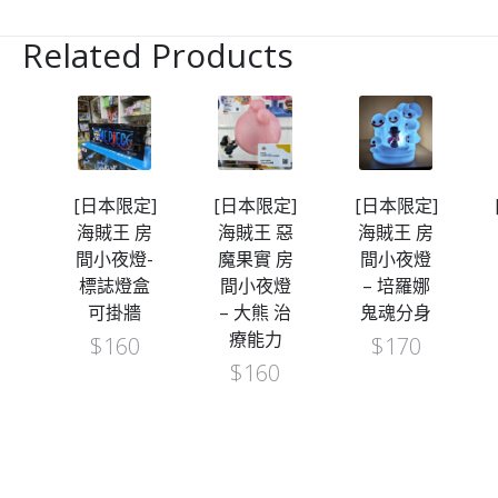
Related Products
定]
[日本限定]
[日本限定]
[日本限定]
房
海賊王 房
海賊王 惡
海賊王 房
燈
間小夜燈-
魔果實 房
間小夜燈
標誌燈盒
間小夜燈
– 培羅娜
可掛牆
– 大熊 治
鬼魂分身
療能力
$
160
$
170
$
160