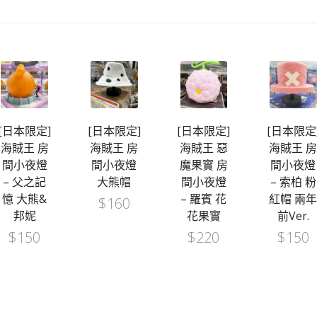
[日本限定]
[日本限定]
[日本限定]
[日本限定
海賊王 房
海賊王 房
海賊王 惡
海賊王 
間小夜燈
間小夜燈
魔果實 房
間小夜燈
– 父之記
大熊帽
間小夜燈
– 索柏 粉
憶 大熊&
– 羅賓 花
紅帽 兩
$
160
邦妮
花果實
前Ver.
$
150
$
220
$
150