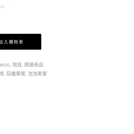
篇
實
A)
VOL.1-
房
娜
間
美
小
(日)
夜
加入購物車
燈
–
卡
esto
,
現貨
,
週邊商品
古
燈
,
惡魔果實
,
泡泡果實
牛
牛
果
實
麒
麟
型