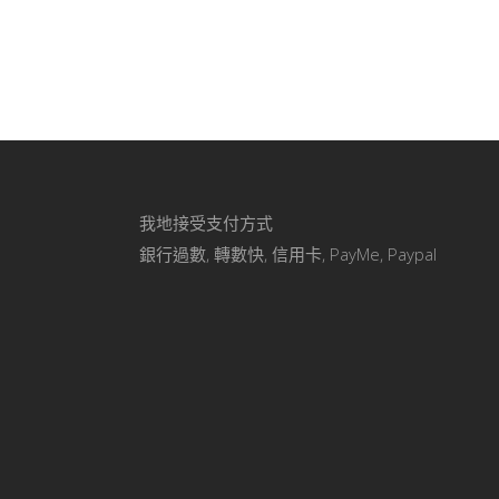
我地接受支付方式
銀行過數, 轉數快, 信用卡, PayMe, Paypal