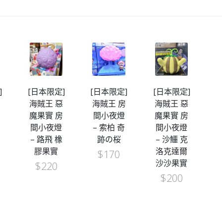
]
[日本限定]
[日本限定]
[日本限定]
[
房
海賊王 惡
海賊王 房
海賊王 惡
魔果實 房
間小夜燈
魔果實 房
間小夜燈
– 索柏 奇
間小夜燈
年
– 路飛 橡
跡の桜
– 沙鱷 克
膠果實
洛克達爾
$
170
沙沙果實
$
220
$
200