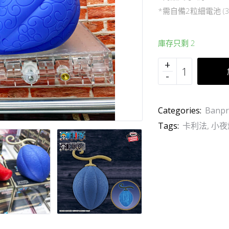
*需自備2粒細電池 (3
庫存只剩 2
Categories:
Banpr
Tags:
卡利法
,
小夜