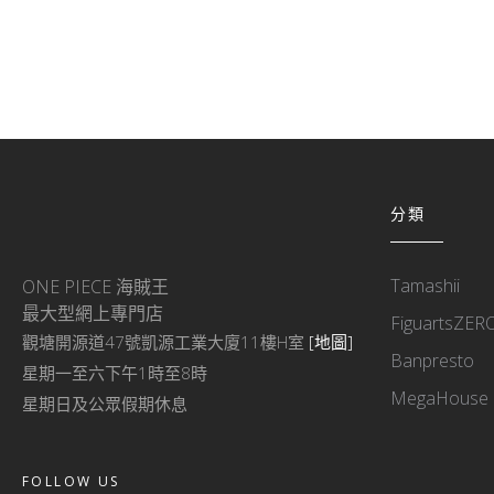
分類
Tamashii
ONE PIECE 海賊王
最大型網上專門店
FiguartsZER
觀塘開源道47號凱源工業大廈11樓H室
[地圖]
Banpresto
星期一至六下午1時至8時
MegaHouse
星期日及公眾假期休息
FOLLOW US