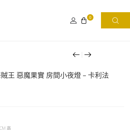
0
Product
[日
[日
版]
本
navigation
海
限
海賊王 惡魔果實 房間小夜燈 – 卡利法
賊
定]
王
海
WCF
賊
-
王
蛋
惡
頭
魔
島
果
CM 高