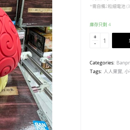
*需自備2粒細電池 (3
庫存只剩 4
Categories:
Banpr
Tags:
人人果實
,
小