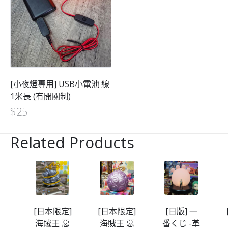
[小夜燈專用] USB小電池 線
1米長 (有開關制)
$
25
Related Products
定]
[日本限定]
[日版] 一
[日本限定]
惡
海賊王 惡
番くじ -革
海賊王 惡