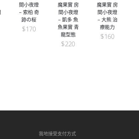
魔果實 房
魔果實 房
間小夜燈
間小夜燈
間小夜燈
– 卓洛 鬼
– 凱多 魚
– 大熊 治
氣九刀流
魚果實 青
療能力
阿修羅
龍型態
$
160
$
170
$
220
我地接受支付方式