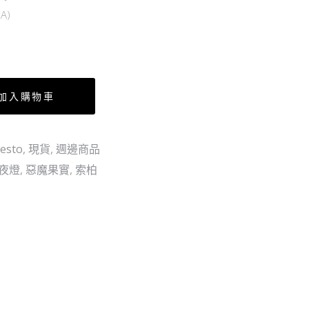
LUCCI
A)
路
基
（行）
加入購物車
esto
,
現貨
,
週邊商品
夜燈
,
惡魔果實
,
索柏