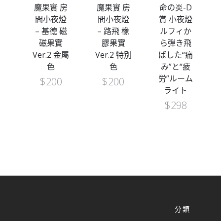
房
魔果實 房
命の炎-D
魔果實 房
燈
間小夜燈
賞 小夜燈
間小夜燈
磁
– 路飛 橡
ルフィか
– 羅賓 花
實
膠果實
ら弾き飛
花果實
金屬
Ver.2 特別
ばした“痛
$
220
色
み”と“疲
労”ルーム
$
200
ライト
$
298
分類