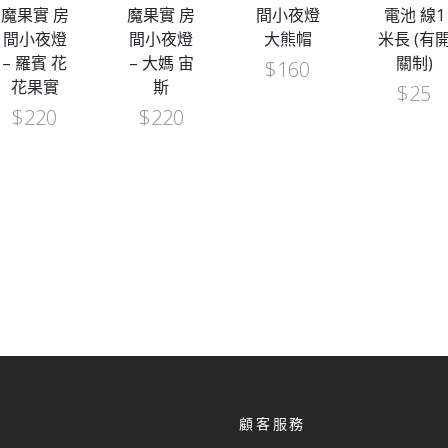
魔果實 房
間小夜燈
電池 線1
間小夜燈
間小夜燈
大熊帽
米長 (有開
– 索柏 奇
– 大媽 宙
關制)
跡の桜
$
160
斯
$
25
$
170
$
220
顧客服務