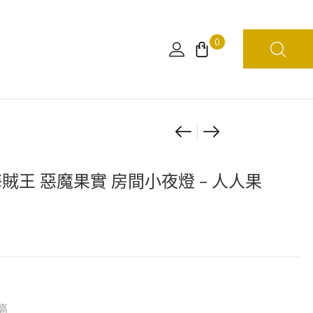
0
Product
[日
海
版]
賊
navigation
電
王
海賊王 惡魔果實 房間小夜燈 – 人人果
傳
KING
蟲
OF
小
ARTIST
公
KOA
仔-
–
路
THE
飛
ROB
 高