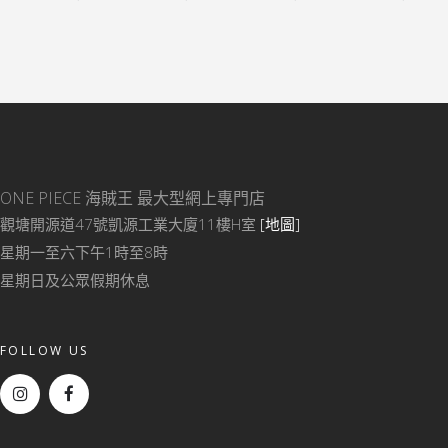
ONE PIECE 海賊王
最大型網上專門店
觀塘開源道47號凱源工業大廈11樓H室
[地圖]
星期一至六下午1時至8時
星期日及公眾假期休息
FOLLOW US