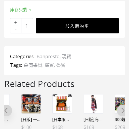
庫存只剩 5
加入購物車
Categories:
Banpresto
,
現貨
Tags:
惡魔果實
,
羅賓
,
魯賓
Related Products
[日版] 一番賞 FULL FORCE F賞 2020.0722 紀念馬克杯
[日版]海賊王 DXF～THE GRANDLINE LADY～和之國 Vol.2 魯賓子（日）
300塊水晶砌圖 AC044 和之國弐 卓洛
[日本限定] 海賊王 WCF 寶藏 VOL.2 – 燒燒果實
$
100
$
168
$
208
$
168