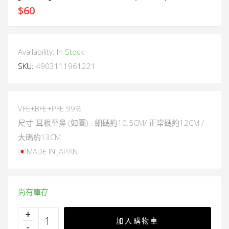
$
60
Availability:
In Stock
SKU:
4903111961221
VFE+BFE+PFE 99%
尺寸-耳根至鼻 (如圖) : 細碼約10.5CM/ 正常碼約12CM /
大碼約13CM
MADE IN JAPAN
尚有庫存
加入購物車