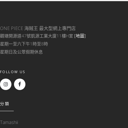
ONE PIECE 海賊王
最大型網上專門店
觀塘開源道47號凱源工業大廈11樓H室
[地圖]
星期一至六下午1時至8時
星期日及公眾假期休息
FOLLOW US
分類
Tamashii