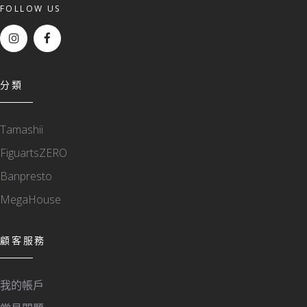
FOLLOW US
分類
Tamashii
FiguartsZERO
Banpresto
MegaHouse
顧客服務
我的帳戶