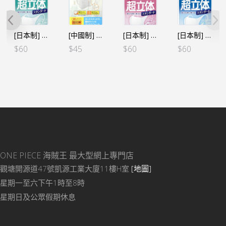
[日本制] 超立體口罩 30個裝 (大尺寸)
[中國制] BMC口罩 30個裝 (正常碼)
[日本制] 超立體口罩 30個裝 (細碼、中童及女士小臉用)
[日本制] 超立體口罩 30個裝 (正常碼)
$
60
$
45
$
60
$
60
ONE PIECE 海賊王
最大型網上專門店
觀塘開源道47號凱源工業大廈11樓H室
[地圖]
星期一至六下午1時至8時
星期日及公眾假期休息