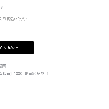
盒
賽
49
WCF)
克
/
只限”到實體店取貨。
5
個
加入購物車
砌圖
直接買]
,
1000
,
會員50點獎賞