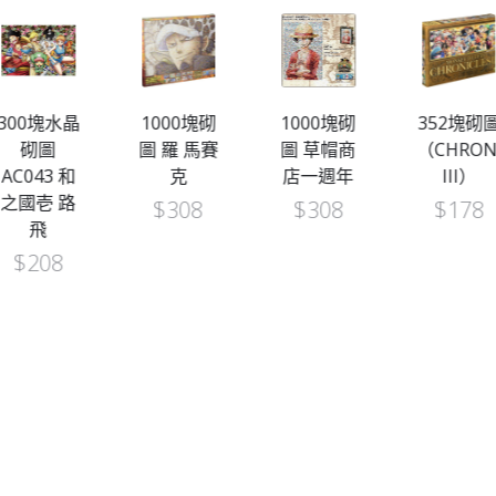
300塊水晶
1000塊砌
1000塊砌
352塊砌
砌圖
圖 羅 馬賽
圖 草帽商
（CHRON
AC043 和
克
店一週年
III）
之國壱 路
$
308
$
308
$
178
飛
$
208