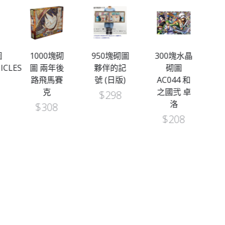
圖
1000塊砌
950塊砌圖
300塊水晶
9
ICLES
圖 兩年後
夥伴的記
砌圖
（
路飛馬賽
號 (日版)
AC044 和
克
之國弐 卓
$
298
洛
$
308
$
208