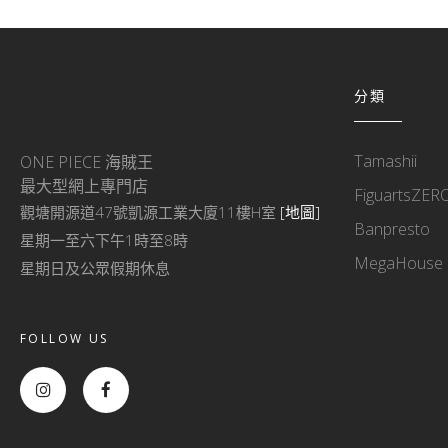
分類
Tamashii
ONE PIECE 海賊王
最大型網上專門店
FiguartsZER
觀塘開源道47號凱源工業大廈11樓H室
[地圖]
Banpresto
星期一至六下午1時至8時
MegaHouse
星期日及公眾假期休息
FOLLOW US