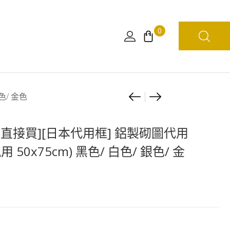
0
Product
[自
1000
色/ 金色
家
塊
navigation
設
砌
店直接買][日本代用框] 鋁製砌圖代用
計]
圖
用 50x75cm) 黑色/ 白色/ 銀色/ 金
WCF
兩
膠
年
盒
後
(可
路
放
飛
5
馬