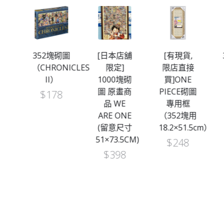
352塊砌圖
[日本店舖
[有現貨,
（CHRONICLES
限定]
限店直接
畫
II）
1000塊砌
買]ONE
路
圖 原畫商
PIECE砌圖
$
178
克
品 WE
專用框
需
ARE ONE
（352塊用
(留意尺寸
18.2×51.5cm）
51×73.5CM)
$
248
$
398