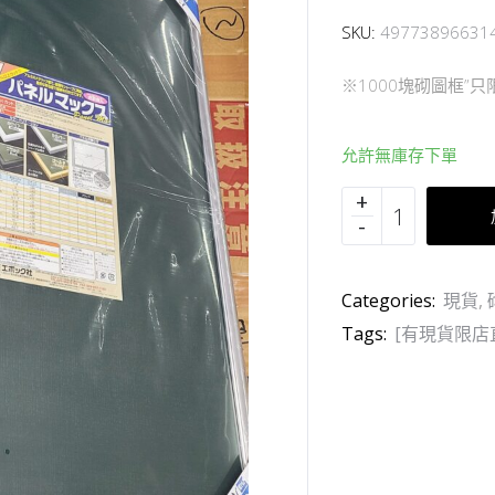
SKU:
49773896631
※1000塊砌圖框”
允許無庫存下單
Categories:
現貨
,
Tags:
[有現貨限店