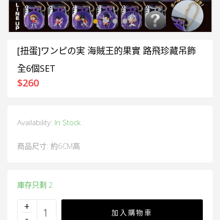
[扭蛋]ワンピの実 海賊王的果實 路飛珍藏吊飾
全6個SET
$
260
Availability:
In Stock
商品尺寸: 約6CM高
庫存只剩 2
加入購物車