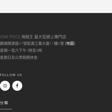
ONE PIECE 海賊王
最大型網上專門店
觀塘開源道47號凱源工業大廈11樓H室
[地圖]
星期一至六下午1時至8時
星期日及公眾假期休息
FOLLOW US
分類