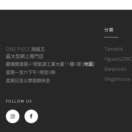
分類
Tamashii
ONE PIECE 海賊王
最大型網上專門店
FiguartsZER
觀塘開源道47號凱源工業大廈11樓H室
[地圖]
Banpresto
星期一至六下午1時至8時
MegaHouse
星期日及公眾假期休息
FOLLOW US