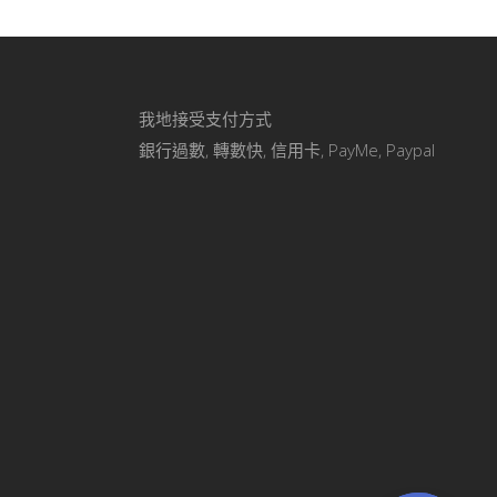
我地接受支付方式
銀行過數, 轉數快, 信用卡, PayMe, Paypal