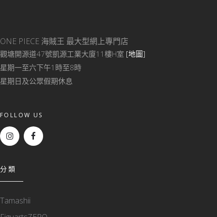
ONE PIECE 海賊王
最大型網上專門店
觀塘開源道47號凱源工業大廈11樓H室
[地圖]
星期一至六下午1時至8時
星期日及公眾假期休息
FOLLOW US
分類
Tamashii
FiguartsZERO