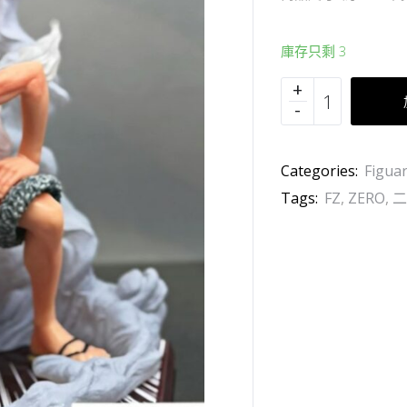
庫存只剩 3
Categories:
Figua
Tags:
FZ
,
ZERO
,
二