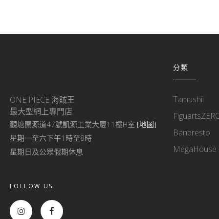
分類
Tamashii
ONE PIECE 海賊王
最大型網上專門店
FiguartsZER
觀塘開源道47號凱源工業大廈11樓H室
[地圖]
Banpresto
星期一至六下午1時至8時
MegaHouse
星期日及公眾假期休息
FOLLOW US