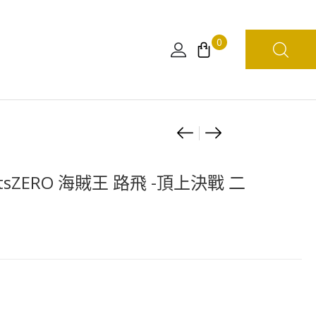
0
Product
PAPER
LOOK
THEATER
UP
navigation
蛋
ONE
artsZERO 海賊王 路飛 -頂上決戰 二
頭
PIECE
島
柯
PT-
拉
J05
松
(行
版)