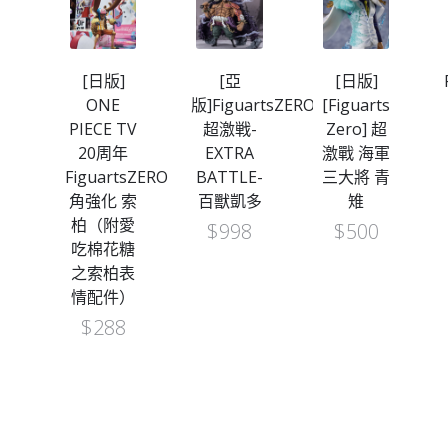
[日版]
[亞
[日版]
ts
ONE
版]FiguartsZERO
[Figuarts
超
PIECE TV
超激戦-
Zero] 超
軍
20周年
EXTRA
激戰 海軍
赤
FiguartsZERO
BATTLE-
三大將 青
角強化 索
百獸凱多
雉
柏（附愛
$
998
$
500
吃棉花糖
之索柏表
情配件）
$
288