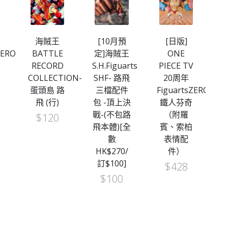
海賊王
[10月預
[日版]
ZERO
BATTLE
定]海賊王
ONE
版
RECORD
S.H.Figuarts
PIECE TV
COLLECTION-
SHF- 路飛
20周年
蛋頭島 路
三檔配件
FiguartsZERO
飛 (行)
包 -頂上決
鐵人芬奇
戰-(不包路
（附羅
$
120
飛本體)[全
賓、索柏
數
表情配
HK$270/
件）
訂$100]
$
428
$
100