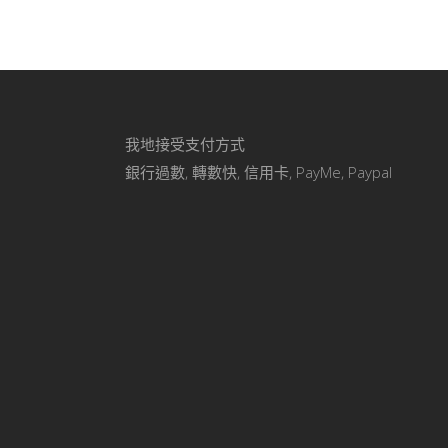
我地接受支付方式
銀行過數, 轉數快, 信用卡, PayMe, Paypal