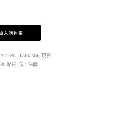
加入購物車
rtsZERO
,
Tamashii
,
現貨
檔
,
路飛
,
頂上決戰