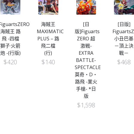
FiguartsZERO
海賊王
[日
[日版]
海賊王 路
MAXIMATIC
版]Figuarts
Figuarts
飛 -四檔
PLUS – 路
ZERO 超
小丑巴基
獅子·火箭
飛二檔
激戦-
－頂上決
炮 -(行版)
(行)
EXTRA
戰－
BATTLE-
$
420
$
140
$
468
SPECTACLE
莫奇・D・
路飛 -業火
手槍- *日
版
$
1,598