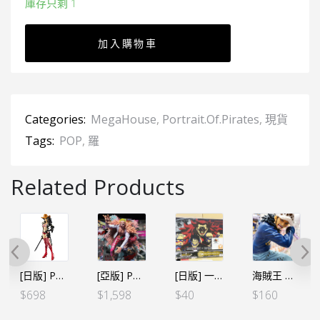
庫存只剩 1
加入購物車
Categories:
MegaHouse
,
Portrait.Of.Pirates
,
現貨
Tags:
POP
,
羅
Related Products
[日版] Portrait.Of.Pirates POP ONE PIECE EDITION-Z 妮歌・魯賓（日）
[亞版] Portrait.Of.Pirates POP ONE PIECE “SA-MAXIMUM” “天夜叉” 唐吉訶德·杜夫拉明高 明哥 **亞版
[日版] 一番賞 A3膠枱墊 – 路飛+羅+明哥
海賊王 MAXIMATIC THE TRAFALGAR.LAW 羅 Ⅱ（行）
$
698
$
1,598
$
40
$
160