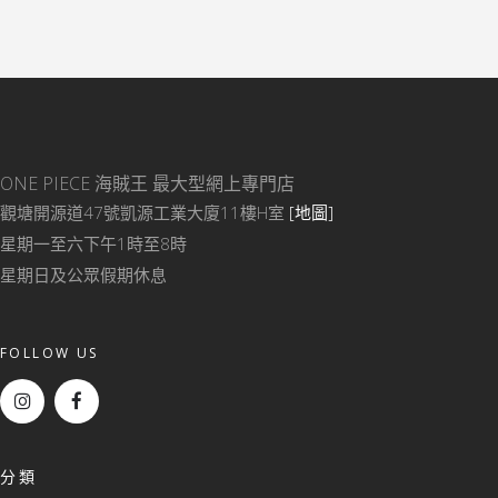
ONE PIECE 海賊王
最大型網上專門店
觀塘開源道47號凱源工業大廈11樓H室
[地圖]
星期一至六下午1時至8時
星期日及公眾假期休息
FOLLOW US
分類