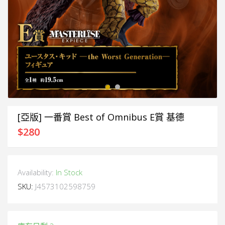
[亞版] 一番賞 Best of Omnibus E賞 基德
$
280
Availability:
In Stock
SKU:
J4573102598759