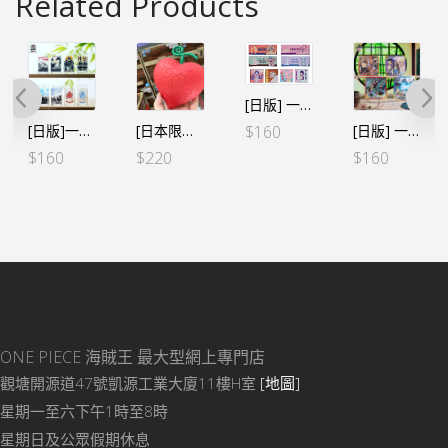
Related Products
[日版] 一番くじ -情感回憶- G賞 毛巾 (全８種SET)
[日版]一番賞EX 龍と袂を連ねし猛者達 C賞 玻璃杯 (全8種SET)
[日本限定] 海賊王 惡魔果實 房間小夜燈 – 羅 手術果實
[日版] 一番くじ -EX士魂ノ系譜- G賞色紙 (全8種)
$
160
$
160
$
220
$
160
ONE PIECE 海賊王
最大型網上專門店
觀塘開源道47號凱源工業大廈11樓H室
[地圖]
星期一至六下午1時至8時
星期日及公眾假期休息