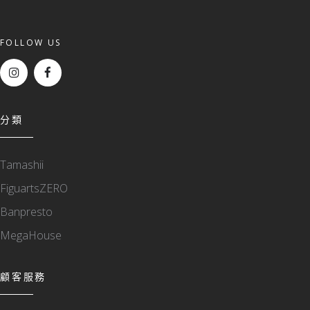
FOLLOW US
分類
Tamashii
FiguartsZERO
Banpresto
MegaHouse
顧客服務