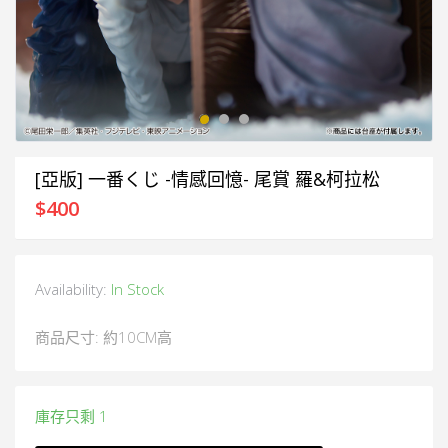
[亞版] 一番くじ -情感回憶- 尾賞 羅&柯拉松
$
400
Availability:
In Stock
商品尺寸: 約10CM高
庫存只剩 1