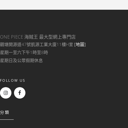
ONE PIECE 海賊王
最大型網上專門店
觀塘開源道47號凱源工業大廈11樓H室
[地圖]
星期一至六下午1時至8時
星期日及公眾假期休息
FOLLOW US
分類