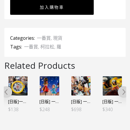
加入購物車
Categories:
一番賞
,
現貨
Tags:
一番賞
,
柯拉松
,
羅
Related Products
[日版]一番くじ ワンピース ヒストリーオブロー C賞 羅面鐘（日）
[日版] 一番くじ -情感回憶2- D賞 蕾貝卡
[日版] 一番賞 海賊王 BATTLE MEMORIES B賞 四檔彈跳人
[日版] 一番賞 GREAT BANQUET E賞 羅
$
138
$
248
$
698
$
340