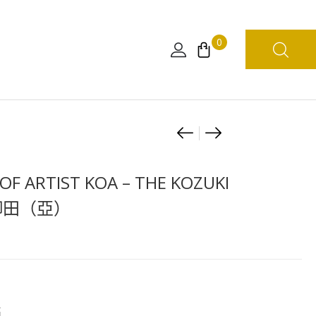
0
Product
[日
[日
版]
版]
navigation
海
ONE
F ARTIST KOA – THE KOZUKI
賊
PIECE
月御田（亞）
王
TV
WCF
20
-
周
和
年
之
FiguartsZERO
國
角
高