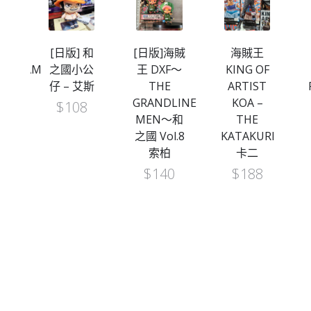
王
[日版] 和
[日版]海賊
海賊王
ER&GLAMOURS
之國小公
王 DXF～
KING OF
 娜
仔 – 艾斯
THE
ARTIST
GRANDLINE
KOA –
$
108
R
MEN～和
THE
-Ⓐ
之國 Vol.8
KATAKURI
索柏
卡二
）
$
140
$
188