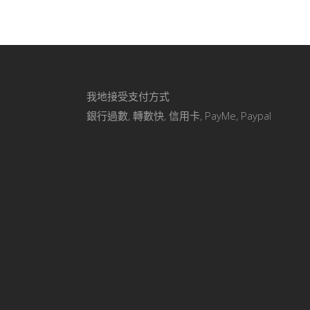
我地接受支付方式
銀行過數, 轉數快, 信用卡, PayMe, Paypal