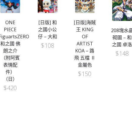
ONE
[日版] 和
[日版]海賊
PIECE
之國小公
王 KING
208塊水
FiguartsZERO
仔 – 大和
OF
砌圖 – 和
和之國 佛
ARTIST
之國 卓
$
108
朗之介
KOA – 路
$
148
（附阿賓
飛 五檔 Ⅱ
表情配
金屬色
件）
$
150
（日）
$
420