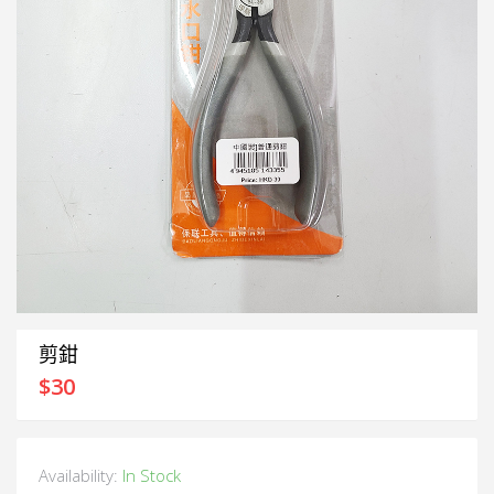
剪鉗
$
30
Availability:
In Stock