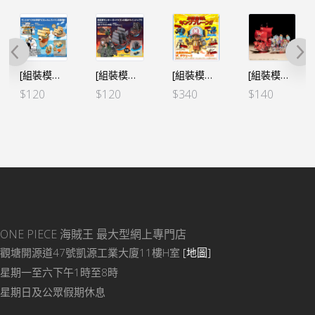
[組裝模型船]GRAND SHIP COLLECTION⑩ 海上餐廳 山治
[組裝模型船]GRAND SHIP COLLECTION⑨ 杜拉剛的船 龍 革命軍
[組裝模型] 索柏 五合一 超級索柏機械人
[組裝模型船] 海賊王 FILM RED 劇場版 – 烈陽號
$
120
$
120
$
340
$
140
ONE PIECE 海賊王
最大型網上專門店
觀塘開源道47號凱源工業大廈11樓H室
[地圖]
星期一至六下午1時至8時
星期日及公眾假期休息