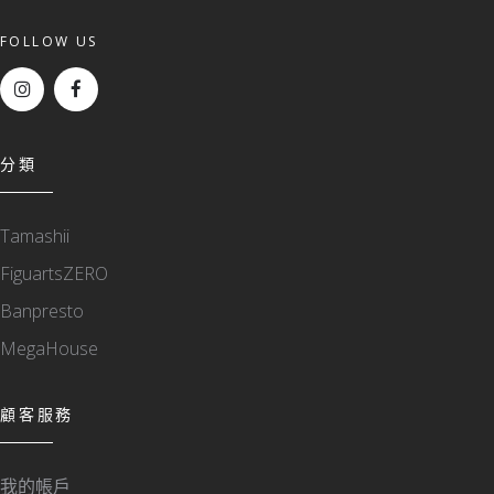
FOLLOW US
分類
Tamashii
FiguartsZERO
Banpresto
MegaHouse
顧客服務
我的帳戶