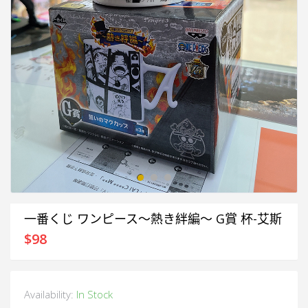
一番くじ ワンピース～熱き絆編～ G賞 杯-艾斯
$
98
Availability:
In Stock