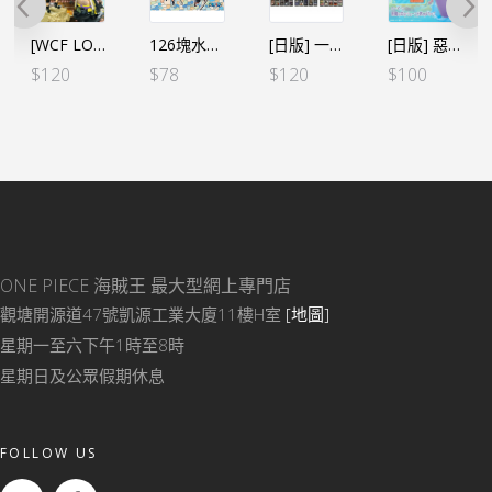
[WCF LOG STORIES] 海賊王 VOL.20 艾斯 VS 黑鬍子（行）
126塊水晶砌圖 AC03 三兄弟
[日版] 一番くじ -回憶時刻- J賞 菲林貼紙(全8種SET)
[日版] 惡魔果實造型冷飲杯 艾斯燒燒果實 *不能放入60度以上熱水
$
120
$
78
$
120
$
100
ONE PIECE 海賊王
最大型網上專門店
觀塘開源道47號凱源工業大廈11樓H室
[地圖]
星期一至六下午1時至8時
星期日及公眾假期休息
FOLLOW US