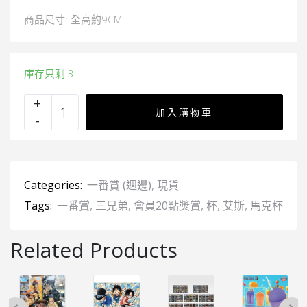
商品尺寸: 全高約9CM
庫存只剩 3
加入購物車
Categories:
一番賞 (週邊)
,
現貨
Tags:
一番賞
,
三兄弟
,
會員20點獎賞
,
杯
,
艾斯
,
馬克杯
Related Products