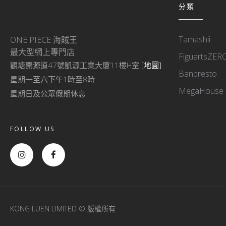
分類
Tamashii
ONE PIECE 海賊王
最大型網上專門店
FiguartsZER
觀塘開源道47號凱源工業大廈11樓H室
[地圖]
Banpresto
星期一至六下午1時至8時
MegaHouse
星期日及公眾假期休息
FOLLOW US
KONG LUEN LIMITED © 版權所有