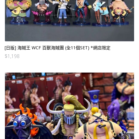
[日版] 海賊王 WCF 百獸海賊團 (全11個SET) *網店限定
$
1,198