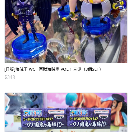
[日版]海賊王 WCF 百獸海賊團 VOL.1 三災（3個SET）
$
348