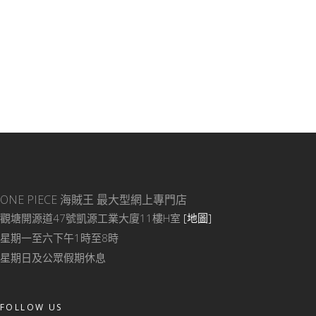
ONE PIECE 海賊王
最大型網上專門店
觀塘開源道47號凱源工業大廈11樓H室
[地圖]
星期一至六下午1時至8時
星期日及公眾假期休息
FOLLOW US