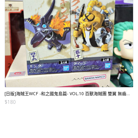
[日版]海賊王WCF -和之國鬼島篇- VOL.10 百獸海賊團 雙翼 無齒翼龍+古代腕龍 (2個SET)
$
180